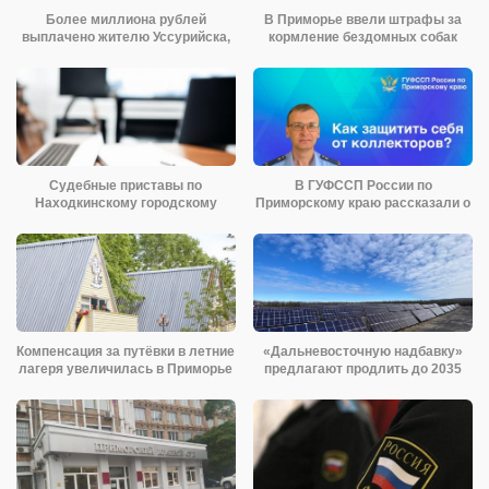
Более миллиона рублей
В Приморье ввели штрафы за
выплачено жителю Уссурийска,
кормление бездомных собак
пострадавшему
Судебные приставы по
В ГУФССП России по
Находкинскому городскому
Приморскому краю рассказали о
округу взыскали
способах
Компенсация за путёвки в летние
«Дальневосточную надбавку»
лагеря увеличилась в Приморье
предлагают продлить до 2035
года