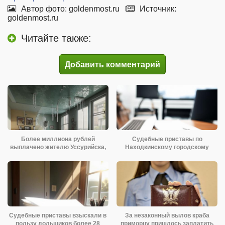
Автор фото: goldenmost.ru
Источник:
goldenmost.ru
Читайте также:
Добавить комментарий
Более миллиона рублей
Судебные приставы по
выплачено жителю Уссурийска,
Находкинскому городскому
пострадавшему
округу взыскали
Судебные приставы взыскали в
За незаконный вылов краба
пользу дольщиков более 28
приморцу пришлось заплатить