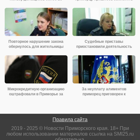
миллионов
Повторное нарушение закона
Судебные приставы
обернулось для жительницы
приостановили деятельность
Приморья
бассейна,
Микрокредитную организацию
За неуплату алиментов
оштрафовали в Приморье за
приморец приговорен к
давление на
условному лишению
Правила сайта
2019 - 2025 © Новости Приморского края. 18+ При
любом использовании материалов ссылка на SMI25.ru
обязательна.