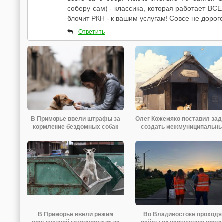
соберу сам) - классика, которая работает В
блочит РКН - к вашим услугам! Совсе не дорого -
Ответить
В Приморье ввели штрафы за
Олег Кожемяко поставил зад
кормление бездомных собак
создать межмуниципальн
приют для
В Приморье ввели режим
Во Владивостоке проходя