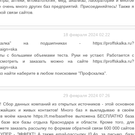
ры, аптеки, мтоматология, мед. анализы, лаборатории и многое
е очень много других баз предприятий. Присоединяйтесь! Также я
й связи сайтов.
18 февраля 2024 02:22
алка" на подшипниках - https://proffskalka.ru?
aign=ska
оты с большими объемами теста. Руки не устают. Работается с
отреть и заказать можно на сайте https://proffskalka.ru?
aign=ska
егко найти наберите в любом поисковике "Профскалка".
29 февраля 2024 07:26
 Сбор данных компаний из открытых источников - этой основное
жайших и живых контактов! Много баз я выкладываю в своём
 в моём канале https://t.me/basefree выложена БЕСПЛАТНО база
 базе все базы отдыха Краснодара и области. Кроме того, для
жете заказать рассылку по формам обратной связи 600 000 сайтов
УПЕР - ЭФФЕКТ! А также email-рассылку (0,4р. за письмо. базу