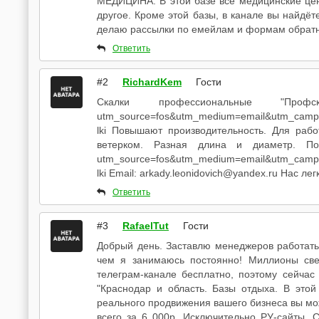
МЕДИЦИНА. В этой базе все медицинские цент
другое. Кроме этой базы, в канале вы найдёт
делаю рассылки по емейлам и формам обратно
Ответить
#2
RichardKem
Гости
Скалки профессиональные "Профск
utm_source=fos&utm_medium=email&utm_camp
lki Повышают производительность. Для раб
ветерком. Разная длина и диаметр. Посм
utm_source=fos&utm_medium=email&utm_camp
lki Email: arkady.leonidovich@yandex.ru Нас л
Ответить
#3
RafaelTut
Гости
Добрый день. Заставлю менеджеров работать!
чем я занимаюсь постоянно! Миллионы све
телеграм-канале бесплатно, поэтому сейчас
"Краснодар и область. Базы отдыха. В этой
реального продвижения вашего бизнеса вы мо
всего за 6 000р. Исключительно РУ-сайты. С