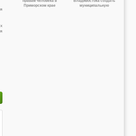
правам человека в
Владивостока создать
Приморском крае
муниципальную
ия
обратился к
организацию
их
ля