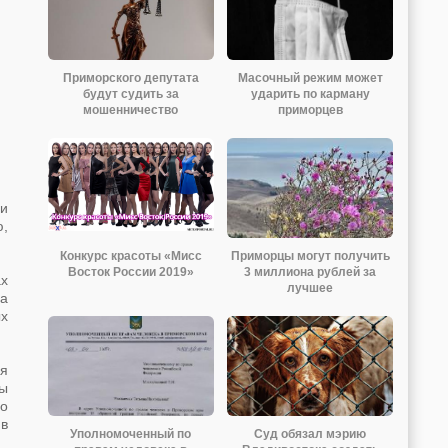
Приморского депутата
Масочный режим может
будут судить за
ударить по карману
мошенничество
приморцев
 и
ю,
Конкурс красоты «Мисс
Приморцы могут получить
Восток России 2019»
3 миллиона рублей за
ах
лучшее
на
ых
ля
ы
 о
 в
Уполномоченный по
Суд обязал мэрию