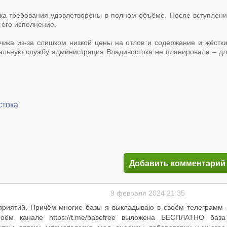
ка требования удовлетворены в полном объёме. После вступлен
 его исполнение.
чика из-за слишком низкой цены на отлов и содержание и жёстк
альную службу администрация Владивостока не планировала – д
стока
Добавить комментарий
9 февраля 2024 21:35
приятий. Причём многие базы я выкладываю в своём телеграмм-
оём канале https://t.me/basefree выложена БЕСПЛАТНО база