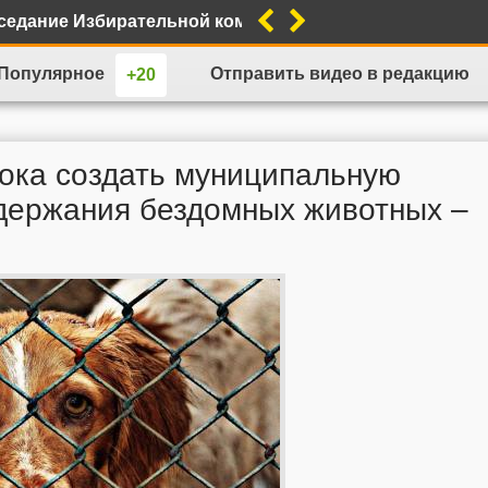
заседание Избирательной комиссии Приморского края
морье оценили в 200 баллов
Популярное
Отправить видео в редакцию
 исполнительский сбор увеличен до 12%
м помилования в Приморском крае
ока создать муниципальную
в овощеводческий комплекс
одержания бездомных животных –