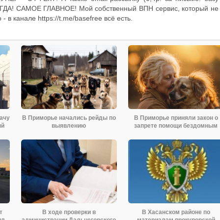
СЕГДА! САМОЕ ГЛАВНОЕ! Мой собственный ВПН сервис, который не
 в канале https://t.me/basefree всё есть.
ачу
В Приморье начались рейды по
В Приморье приняли закон о
ый
выявлению
запрете помощи бездомным
незарегистрированных
животным
т
В ходе проверки в
В Хасанском районе по