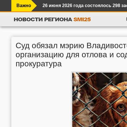
Важно
26 июня 2026 года состоялось 298 
Ликвидацию ящура на учениях в При
Штраф за долги вырос почти вдвое:
Новый состав комиссии по вопроса
Суд обязал мэрию Владивост
В Приморье 62 млн рублей вложат 
организацию для отлова и с
прокуратура