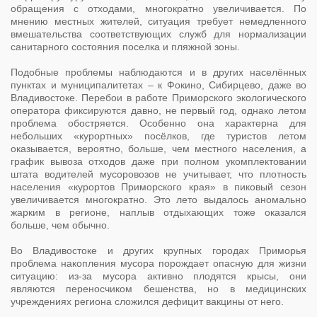
обращения с отходами, многократно увеличивается. По
мнению местных жителей, ситуация требует немедленного
вмешательства соответствующих служб для нормализации
санитарного состояния поселка и пляжной зоны.
Подобные проблемы наблюдаются и в других населённых
пунктах и муниципалитетах – к Фокино, Сибирцево, даже во
Владивостоке. Перебои в работе Приморского экологического
оператора фиксируются давно, не первый год, однако летом
проблема обостряется. Особенно она характерна для
небольших «курортных» посёлков, где туристов летом
оказывается, вероятно, больше, чем местного населения, а
график вывоза отходов даже при полном укомплектовании
штата водителей мусоровозов не учитывает, что плотность
населения «курортов Приморского края» в пиковый сезон
увеличивается многократно. Это лето выдалось аномально
жарким в регионе, наплыв отдыхающих тоже оказался
больше, чем обычно.
Во Владивостоке и других крупных городах Приморья
проблема накопления мусора порождает опасную для жизни
ситуацию: из-за мусора активно плодятся крысы, они
являются переносчиком бешенства, но в медицинских
учреждениях региона сложился дефицит вакцины от него.