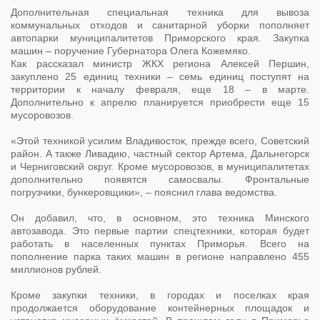
Дополнительная специальная техника для вывоза
коммунальных отходов и санитарной уборки пополняет
автопарки муниципалитетов Приморского края. Закупка
машин – поручение Губернатора Олега Кожемяко.
Как рассказал министр ЖКХ региона Алексей Першин,
закуплено 25 единиц техники – семь единиц поступят на
территории к началу февраля, еще 18 – в марте.
Дополнительно к апрелю планируется приобрести еще 15
мусоровозов.
«Этой техникой усилим Владивосток, прежде всего, Советский
район. А также Ливадию, частный сектор Артема, Дальнегорск
и Черниговский округ. Кроме мусоровозов, в муниципалитетах
дополнительно появятся самосвалы. Фронтальные
погрузчики, бункеровщики», – пояснил глава ведомства.
Он добавил, что, в основном, это техника Минского
автозавода. Это первые партии спецтехники, которая будет
работать в населенных пунктах Приморья. Всего на
пополнение парка таких машин в регионе направлено 455
миллионов рублей.
Кроме закупки техники, в городах и поселках края
продолжается оборудование контейнерных площадок и