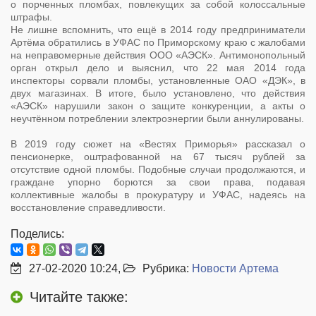
о порченных пломбах, повлекущих за собой колоссальные
штрафы.
Не лишне вспомнить, что ещё в 2014 году предприниматели
Артёма обратились в УФАС по Приморскому краю с жалобами
на неправомерные действия ООО «АЭСК». Антимонопольный
орган открыл дело и выяснил, что 22 мая 2014 года
инспекторы сорвали пломбы, установленные ОАО «ДЭК», в
двух магазинах. В итоге, было установлено, что действия
«АЭСК» нарушили закон о защите конкуренции, а акты о
неучтённом потреблении электроэнергии были аннулированы.
В 2019 году сюжет на «Вестях Приморья» рассказал о
пенсионерке, оштрафованной на 67 тысяч рублей за
отсутствие одной пломбы. Подобные случаи продолжаются, и
граждане упорно борются за свои права, подавая
коллективные жалобы в прокуратуру и УФАС, надеясь на
восстановление справедливости.
Поделись:
27-02-2020 10:24,
Рубрика:
Новости Артема
Читайте также: