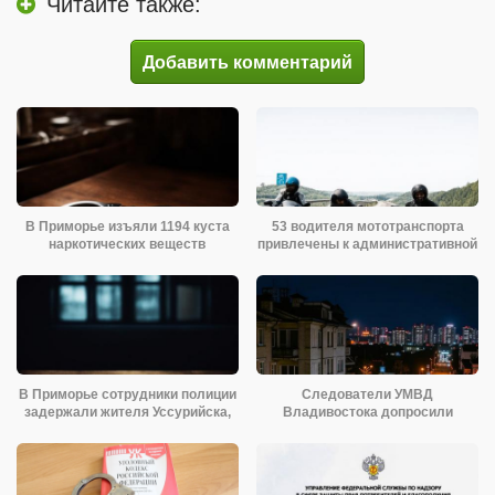
Читайте также:
Добавить комментарий
В Приморье изъяли 1194 куста
53 водителя мототранспорта
наркотических веществ
привлечены к административной
В Приморье сотрудники полиции
Следователи УМВД
задержали жителя Уссурийска,
Владивостока допросили
подозреваемых в